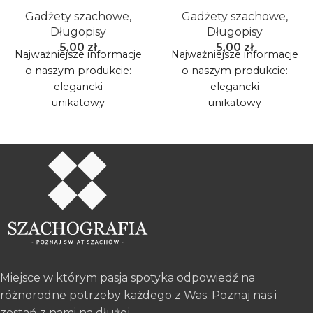
Gadżety szachowe
,
Gadżety szachowe
,
Długopisy
Długopisy
5,00
zł
5,00
zł
Najważniejsze informacje
Najważniejsze informacje
o naszym produkcie:
o naszym produkcie:
elegancki
elegancki
unikatowy
unikatowy
oryginalny
oryginalny
dodaje prestiżu
dodaje prestiżu
napis ze złotą myślą
napis ze złotą myślą
mistrza świata
mistrza świata/mistrza
szachowego
Miejsce w którym pasja spotyka odpowiedź na
różnorodne potrzeby każdego z Was. Poznaj nas i
zostań z nami na dłużej.