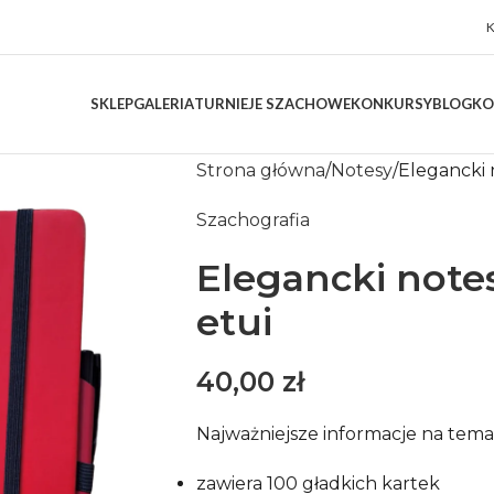
SKLEP
GALERIA
TURNIEJE SZACHOWE
KONKURSY
BLOG
KO
Strona główna
Notesy
Elegancki 
Szachografia
Elegancki note
etui
40,00
zł
Najważniejsze informacje na tem
zawiera 100 gładkich kartek