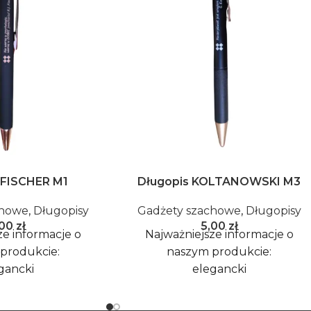
 FISCHER M1
Długopis KOLTANOWSKI M3
chowe
,
Długopisy
Gadżety szachowe
,
Długopisy
,00
zł
5,00
zł
ze informacje o
Najważniejsze informacje o
produkcie:
naszym produkcie:
gancki
elegancki
katowy
unikatowy
ginalny
oryginalny