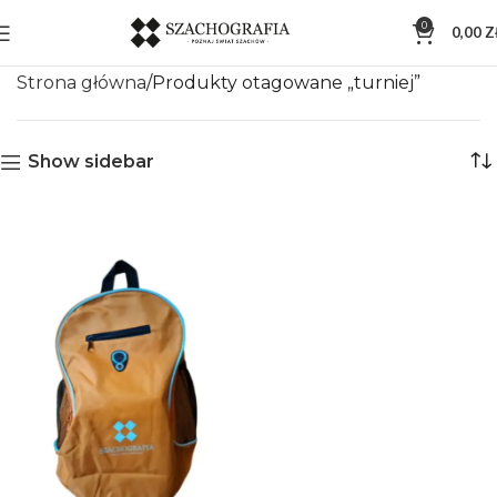
0
0,00
Z
Strona główna
Produkty otagowane „turniej”
Show sidebar