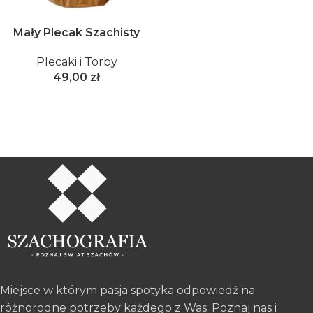
Mały Plecak Szachisty
Plecaki i Torby
49,00
zł
Miejsce w którym pasja spotyka odpowiedź na
różnorodne potrzeby każdego z Was. Poznaj nas i