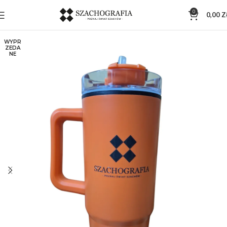
0
0,00
Z
WYPR
ZEDA
NE