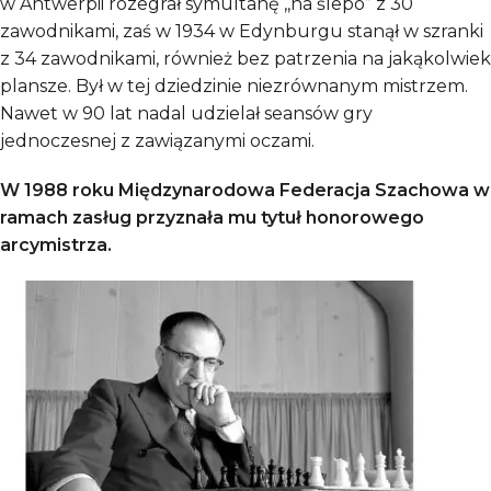
w Antwerpii rozegrał symultanę ,,na ślepo” z 30
zawodnikami, zaś w 1934 w Edynburgu stanął w szranki
z 34 zawodnikami, również bez patrzenia na jakąkolwiek
plansze. Był w tej dziedzinie niezrównanym mistrzem.
Nawet w 90 lat nadal udzielał seansów gry
jednoczesnej z zawiązanymi oczami.
W 1988 roku Międzynarodowa Federacja Szachowa w
ramach zasług przyznała mu tytuł honorowego
arcymistrza.