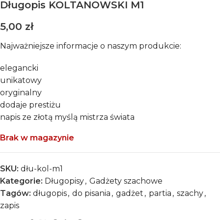
Długopis KOLTANOWSKI M1
5,00
zł
Najważniejsze informacje o naszym produkcie:
elegancki
unikatowy
oryginalny
dodaje prestiżu
napis ze złotą myślą mistrza świata
Brak w magazynie
SKU:
dłu-kol-m1
Kategorie:
Długopisy
,
Gadżety szachowe
Tagów:
długopis
,
do pisania
,
gadżet
,
partia
,
szachy
,
zapis