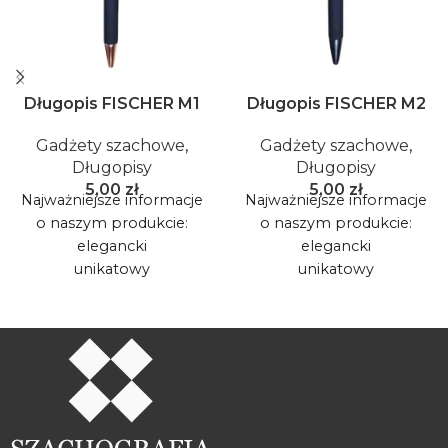
Długopis FISCHER M1
Długopis FISCHER M2
Gadżety szachowe
,
Gadżety szachowe
,
Długopisy
Długopisy
5,00
zł
5,00
zł
Najważniejsze informacje
Najważniejsze informacje
o naszym produkcie:
o naszym produkcie:
elegancki
elegancki
unikatowy
unikatowy
oryginalny
oryginalny
dodaje prestiżu
dodaje prestiżu
napis ze złotą myślą
napis ze złotą myślą
mistrza świata
mistrza świata/mistrza
szachowego