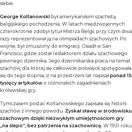
siebie.
George Koltanowski
był amerykańskim szachistą
belgijskiego pochodzenia. W latach międzwojennych
czterokrotnie zdobył tytuł Mistrza Belgii, przy czym dwa
razy reprezentował ją na olimpiadach szachowych. Po
wojnie, był zmuszony do emigracji. Osiadł w San
Francisco, gdzie został redaktorem działu szachowego
pewnego dziennika. Jego dziennikarska praca na temat
szachów, dla której się całkowicie poświęcił, spotęgowała
się do tego stopnia, iż na przestrzeni lat napisał
ponad 15
tysięcy artykułów
o różnorakich zagadnieniach
królewskiej gry.
Tymczasem postać Koltanowskiego zapisała się historii
szachów z innego powodu.
Zyskał sławę w środowisku
szachowym dzięki niezwykłym umiejętnościom gry
,,na ślepo”, bez patrzenia na szachownicę.
W 1931 roku