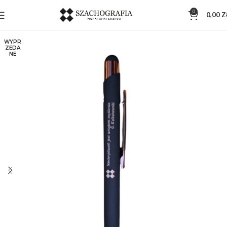
0
0,00
Z
WYPR
ZEDA
NE