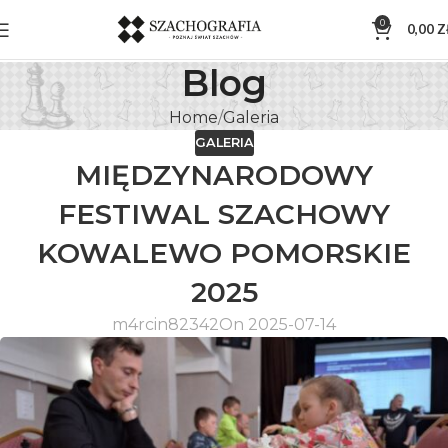
0
0,00
Z
Blog
Home
Galeria
GALERIA
MIĘDZYNARODOWY
FESTIWAL SZACHOWY
KOWALEWO POMORSKIE
2025
m4rcin82342
On 2025-07-14